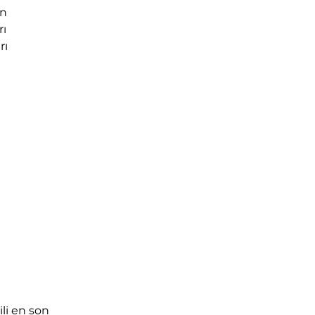
en
rı
rı
n
li en son