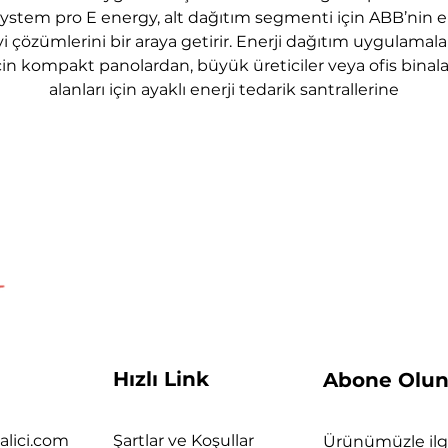
ystem pro E energy, alt dağıtım segmenti için ABB’nin 
yi çözümlerini bir araya getirir. Enerji dağıtım uygulamala
çin kompakt panolardan, büyük üreticiler veya ofis binala
alanları için ayaklı enerji tedarik santrallerine
Hızlı Link
Abone Olu
alici.com
Şartlar ve Koşullar
Ürünümüzle ilgi