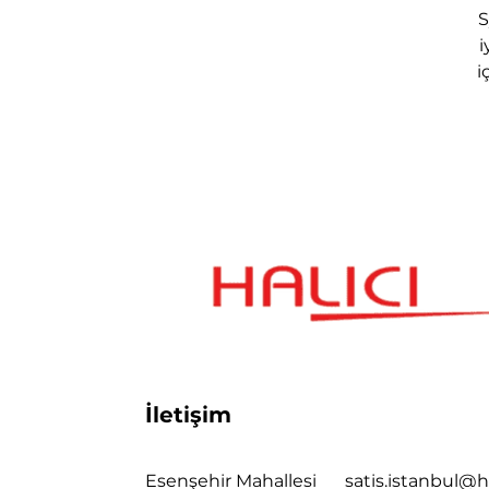
S
i
i
İletişim
Esenşehir Mahallesi
satis.istanbul@h