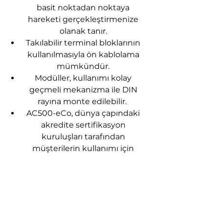
basit noktadan noktaya
hareketi gerçekleştirmenize
olanak tanır.
Takılabilir terminal bloklarının
kullanılmasıyla ön kablolama
mümkündür.
Modüller, kullanımı kolay
geçmeli mekanizma ile DIN
rayına monte edilebilir.
AC500-eCo, dünya çapındaki
akredite sertifikasyon
kuruluşları tarafından
müşterilerin kullanımı için
onaylanmıştır. Bu, tüm serinin
emniyetli, güvenilir ve global
olarak kullanılabileceği anlamına
gelir.