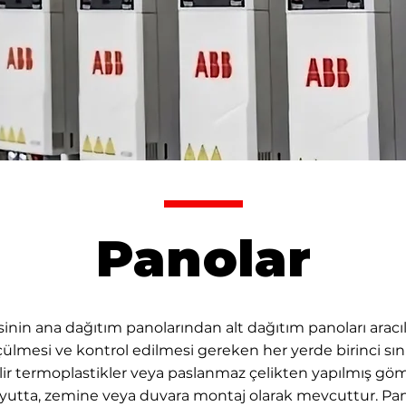
Panolar
isinin ana dağıtım panolarından alt dağıtım panoları aracı
çülmesi ve kontrol edilmesi gereken her yerde birinci sını
ilir termoplastikler veya paslanmaz çelikten yapılmış 
boyutta, zemine veya duvara montaj olarak mevcuttur. Pan