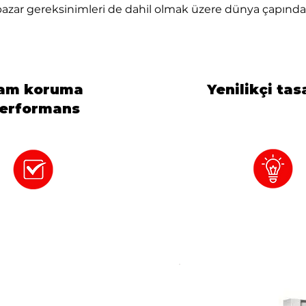
el pazar gereksinimleri de dahil olmak üzere dünya çapındak
.
am koruma
Yenilikçi ta
erformans