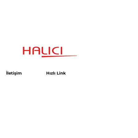
İletişim
Hızlı Link
Esenşehir Mahallesi
Şartlar ve Koşullar
Karaçam Sokak
Halıcı Plaza No:3
Gizlilik Politikası
satis.istanbul@halici.com
Telefon:
444 34 94