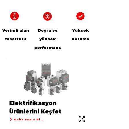
Verimli alan
Doğru ve
Yüksek
tasarrufu
yüksek
koruma
performans
Elektrifikasyon
Ürünlerini Keşfet
Daha Fazla Bilgi