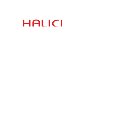
İletişim
Hızlı Link
Esenşehir Mahallesi
Şartlar ve Koşullar
Karaçam Sokak
Halıcı Plaza No:3
Gizlilik Politikası
satis.istanbul@halici.com
Telefon:
444 34 94
info@halici.com
Abone Olun
Ürünümüzle ilgili en son haberleri almak için