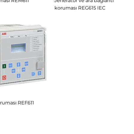
ması REM611
Jeneratör ve ara bağlantı
koruması REG615 IEC
oruması REF611