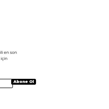
n
li en son
için
Abone Ol