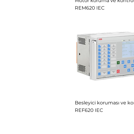
Motor koruma ve kontro
REM620 IEC
Besleyici koruması ve ko
REF620 IEC