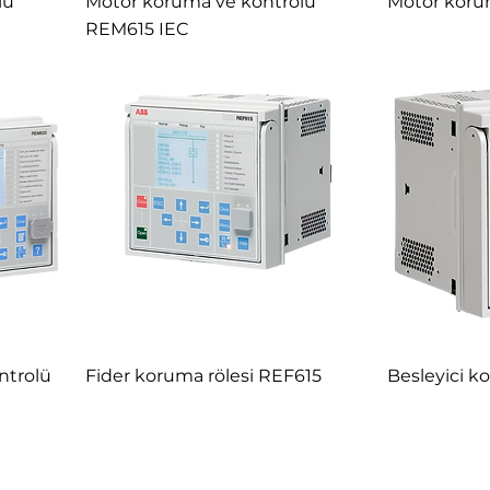
lü
Motor koruma ve kontrolü
Motor koru
REM615 IEC
ntrolü
Fider koruma rölesi REF615
Besleyici k