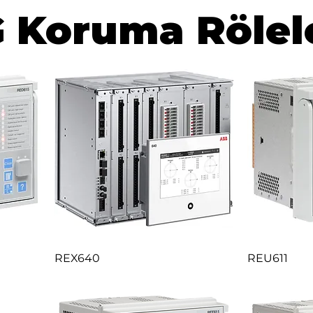
 Koruma Rölel
REX640
REU611