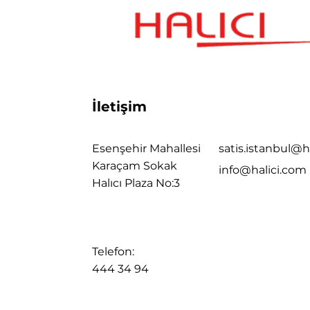
İletişim
Esenşehir Mahallesi
satis.istanbul@h
Karaçam Sokak
info@halici.com
Halıcı Plaza No:3
Telefon:
444 34 94