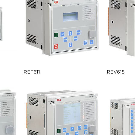
REF611
REV615