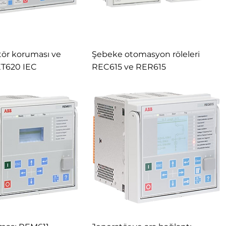
tör koruması ve
Şebeke otomasyon röleleri
ET620 IEC
REC615 ve RER615