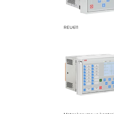
REU611