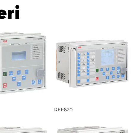
eri
REF620