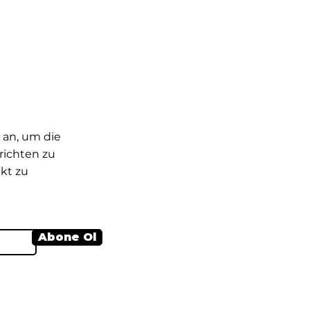
 an, um die
ichten zu
kt zu
Abone Ol