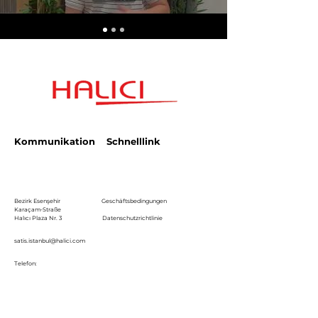
Kommunikation
Schnelllink
Bezirk Esenşehir
Geschäftsbedingungen
Karaçam-Straße
Halıcı Plaza Nr. 3
Datenschutzrichtlinie
satis.istanbul@halici.com
Telefon:
444 34 94
info@halici.com