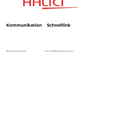
Kommunikation
Schnelllink
Bezirk Esenşehir
Geschäftsbedingungen
Karaçam-Straße
Halıcı Plaza Nr. 3
Datenschutzrichtlinie
satis.istanbul@halici.com
Telefon:
444 34 94
info@halici.com
Abonnieren
Melden Sie sich an, um die neuesten
Nachrichten zu unserem Produkt zu erhalten.
Email