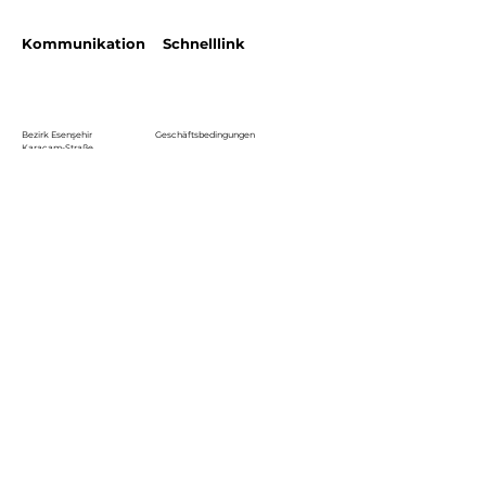
Kommunikation
Schnelllink
Bezirk Esenşehir
Geschäftsbedingungen
Karaçam-Straße
Halıcı Plaza Nr. 3
Datenschutzrichtlinie
satis.istanbul@halici.com
Telefon:
444 34 94
info@halici.com
Abonnieren
Melden Sie sich an, um die neuesten
Nachrichten zu unserem Produkt zu erhalten.
Email
Abone Ol