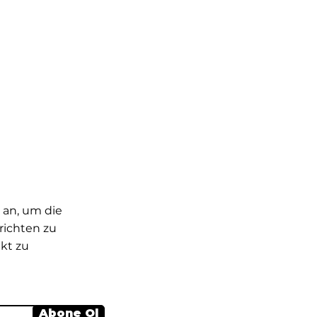
 an, um die
ichten zu
kt zu
Abone Ol