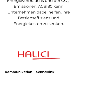
Energieverbrauchs und der CO₂-
Emissionen. ACS180 kann
Unternehmen dabei helfen, ihre
Betriebseffizienz und
Energiekosten zu senken.
Kommunikation
Schnelllink
Bezirk Esenşehir
Geschäftsbedingungen
Karaçam-Straße
Halıcı Plaza Nr. 3
Datenschutzrichtlinie
satis.istanbul@halici.com