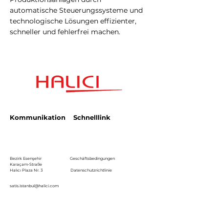
automatische Steuerungssysteme und
technologische Lösungen effizienter,
schneller und fehlerfrei machen.
Kommunikation
Schnelllink
Bezirk Esenşehir
Geschäftsbedingungen
Karaçam-Straße
Halıcı Plaza Nr. 3
Datenschutzrichtlinie
satis.istanbul@halici.com
Telefon:
444 34 94