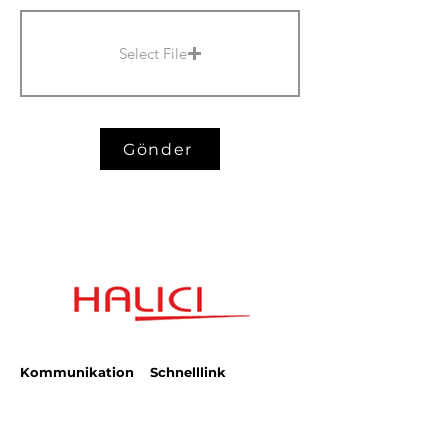
Select File
Gönder
Kommunikation
Schnelllink