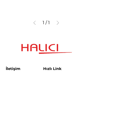
1
/
1
İletişim
Hızlı Link
Esenşehir Mahallesi
Şartlar ve Koşullar
Karaçam Sokak
Halıcı Plaza No:3
Gizlilik Politikası
satis.istanbul@halici.com
Telefon:
444 34 94