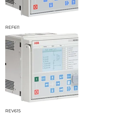
REF611
REV615