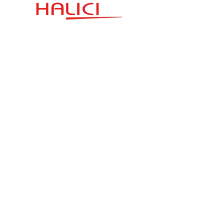
İletişim
Hızlı Link
Esenşehir Mahallesi
Şartlar ve Koşullar
Karaçam Sokak
Halıcı Plaza No:3
Gizlilik Politikası
satis.istanbul@halici.com
Telefon:
444 34 94
info@halici.com
Abone Olun
Ürünümüzle ilgili en son haberleri almak için
kaydolun.
Email