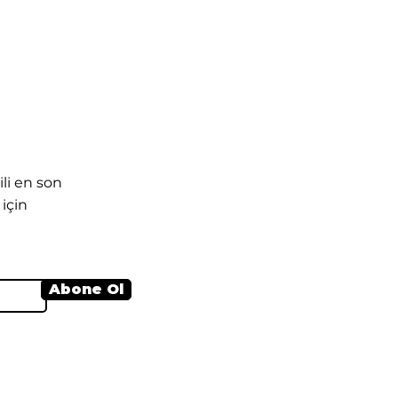
n
li en son
için
Abone Ol