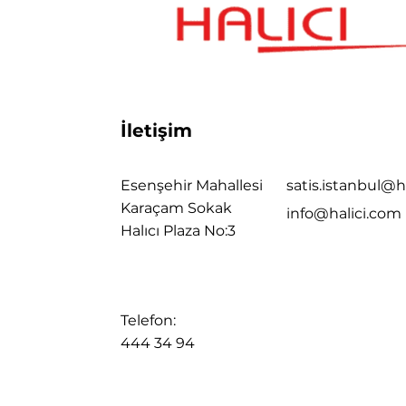
İletişim
Esenşehir Mahallesi
satis.istanbul@h
Karaçam Sokak
info@halici.com
Halıcı Plaza No:3
Telefon:
444 34 94