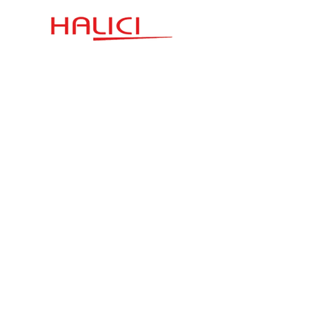
İletişim
Hızlı Link
Esenşehir Mahallesi
Şartlar ve Koşullar
Karaçam Sokak
Halıcı Plaza No:3
Gizlilik Politikası
satis.istanbul@halici.com
Telefon:
444 34 94
info@halici.com
Abone Olun
Ürünümüzle ilgili en son haberleri almak için
kaydolun.